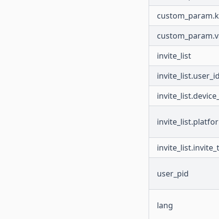
custom_param.k
custom_param.v
invite_list
invite_list.user_i
invite_list.device
invite_list.platfo
invite_list.invite
user_pid
lang