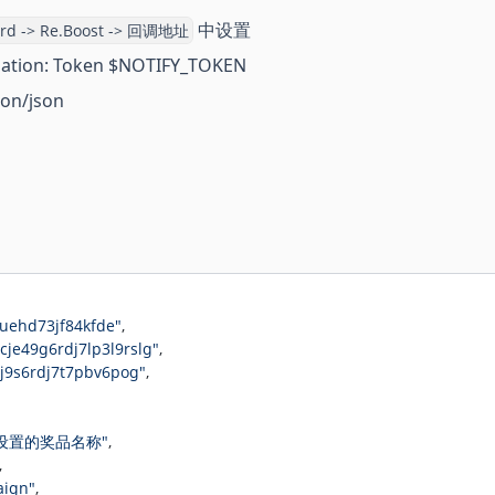
中设置
rd -> Re.Boost -> 回调地址
ion: Token $NOTIFY_TOKEN
on/json
suehd73jf84kfde"
,
"cje49g6rdj7lp3l9rslg"
,
3j9s6rdj7t7pbv6pog"
,
"设置的奖品名称"
,
,
aign"
,