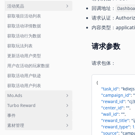
活动奖品
回调地址：
Dashboa
获取项目活动列表
奖品列表
请求认证：Authorizat
获取活动详情数据
创建奖品
内容类型：applicati
获取活动行为数据
更新奖品
请求参数
获取玩法列表
奖品回调地址列表
更新活动用户类型
创建奖品回调地址
请求包体：
用户在活动的玩家数据
更新奖品回调地址
获取活动用户轨迹
删除奖品
{
获取活动用户列表
    "task_id"
: 
"kdiej
    "campaign_id"
: 
Mo.Ads
    "reward_id"
: 
"cj
Turbo Reward
广告报表
    "center_id"
: 
""
,
    "wall_id"
: 
""
,
事件
Conversions API
    "reward_title"
: 
素材管理
事件上报
    "reward_type"
: 
1
    "source"
: 
"camp