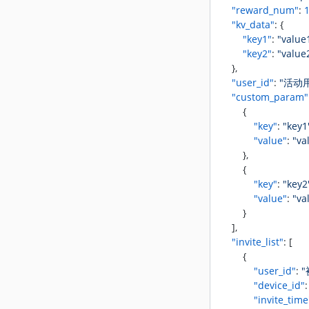
自定义事件管理
图片素材列表
支付事件上报
    "reward_num"
: 
    "kv_data"
: {
上传图片素材
自定义事件上报
获取自定义事件列表
        "key1"
: 
"value
创建自定义事件
        "key2"
: 
"value
    },
更新自定义事件
    "user_id"
: 
"活动
删除自定义事件
    "custom_param"
        {
            "key"
: 
"key1
            "value"
: 
"va
        },
        {
            "key"
: 
"key2
            "value"
: 
"va
        }
    ],
    "invite_list"
: [
        {
            "user_id"
: 
            "device_id"
:
            "invite_time