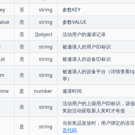
ey
否
string
参数KEY
alue
否
string
参数VALUE
否
[]object
活动用户的邀请记录
d
否
string
被邀请人的用户ID标识
_id
否
string
被邀请人的设备ID标识
被邀请人的设备平台（详情查看ti
rm
否
string
举）
_time
是
number
邀请时间
活动用户的上级用户ID标识，该
否
string
奖励活动获取新人奖时才有值
当前奖品发放时，用户绑定的语言
是
string
言代码