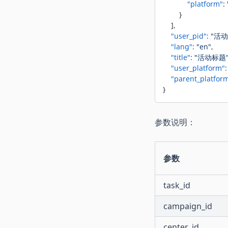
            "platform"
: 
        }
    ],
    "user_pid"
: 
"活
    "lang"
: 
"en"
,
    "title"
: 
"活动标题
    "user_platform"
:
    "parent_platfor
}
参数说明：
参数
task_id
campaign_id
center_id