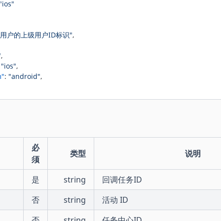
"ios"
动用户的上级用户ID标识"
,
"
,
 
"ios"
,
m"
: 
"android"
,
必
类型
说明
须
是
string
回调任务ID
否
string
活动 ID
否
string
任务中心ID