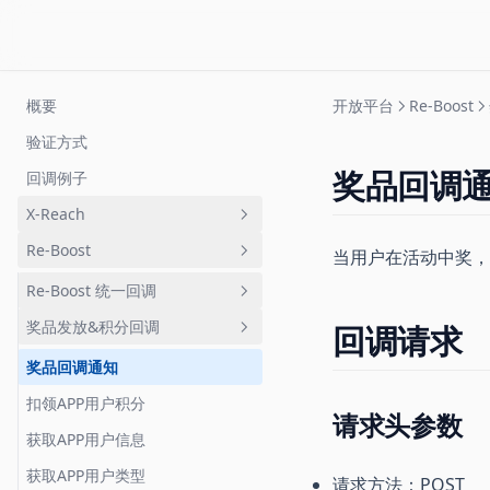
概要
开放平台
Re-Boost
验证方式
奖品回调
回调例子
X-Reach
Re-Boost
回调
当用户在活动中奖，Tu
深度链接邀请用户列表
Re-Boost 统一回调
链接被点击回调
归因数据列表
奖品发放&积分回调
回调请求
链接归因回调
活动删除回调
绑定用户回调
活动PUSH
奖品回调通知
用户助力回调
扣领APP用户积分
请求头参数
活动任务完成
获取APP用户信息
获取APP用户类型
请求方法：POST